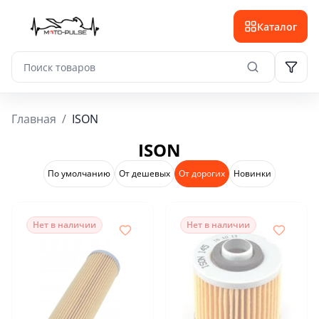
Каталог
Главная
/
ISON
ISON
По умолчанию
От дешевых
От дорогих
Новинки
Нет в наличии
Нет в наличии