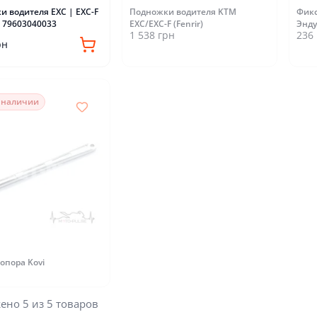
 водителя EXC | EXC-F
Подножки водителя KTM
Фикс
M 79603040033
EXC/EXC-F (Fenrir)
Энду
1 538 грн
236
рн
в наличии
опора Kovi
ено 5 из 5 товаров