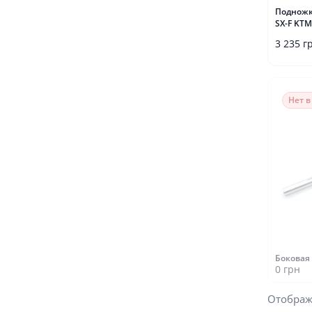
Подножки
SX-F KT
3 235 г
Нет 
Боковая 
0 грн
Отображ