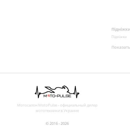
Підніжк
Підніжки
Показат
Мотосалон MotoPulse - официальный дилер
мототехники в Украине
© 2016 - 2026