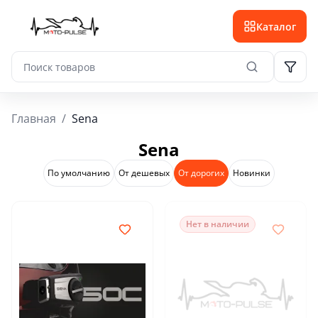
Каталог
Главная
/
Sena
Sena
По умолчанию
От дешевых
От дорогих
Новинки
Нет в наличии