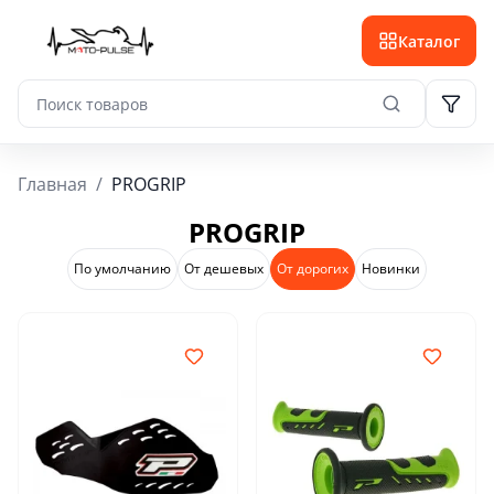
Каталог
Главная
/
PROGRIP
PROGRIP
По умолчанию
От дешевых
От дорогих
Новинки